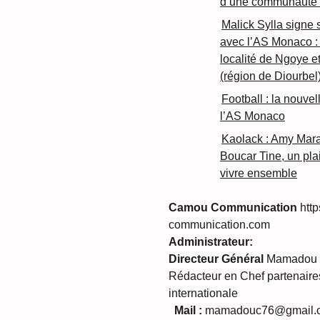
d’une communauté s
Malick Sylla signe 
avec l’AS Monaco : 
localité de Ngoye 
(région de Diourbel
Football : la nouve
l’AS Monaco
Kaolack : Amy Mar
Boucar Tine, un plaid
vivre ensemble
Camou Communication
http
communication.com
Administrateur:
Directeur Général
Mamadou C
Rédacteur en Chef partenaires
internationale
Mail :
mamadouc76@gmail.