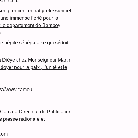
olidaire
son premier contrat professionnel
une immense fierté pour la
et le département de Bambey
)
lle pépite sénégalaise qui séduit
a Dièye chez Monseigneur Martin
oyer pour la paix , l’unité et le
s://www.camou-
amara Directeur de Publication
 presse nationale et
com