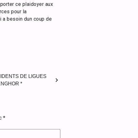
porter ce plaidoyer aux
rces pour la
i a besoin dun coup de
SIDENTS DE LIGUES
chevron_right
ENGHOR *
ec
*