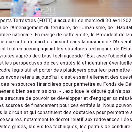
rts Terrestres (FDTT) a accueilli, ce mercredi 30 avril 202
e l’Aménagement du territoire, de l’Urbanisme, de l’Habitat
lée nationale. En marge de cette visite, le Président de la
né que cette démarche s’inscrit dans la mission de l’Assemb
nt tout en accompagnant les structures techniques de l’État
isites auprès des bras techniquesde l’État avec l’objectif
et les perspectives de ces entités là et identifier éventuell
dre législatif et porter des plaidoyers pour leur permettre
us avons retenu aujourd’hui, c’est essentiellement des que
ité des ressources financières pour permettre au Fonds de 
ner à bien ses missions. « , explique le député qui n’a pas
te structure de pouvoir se développer et d’engager sa miss
ié des sources de financement pour ces entités là. Nous pouvo
s le circuit et qui constituent des obstacles pour permettr
cessaires, notamment le décret relatif aux redevances liées
artes grises, les visites techniques, les permis de conduire