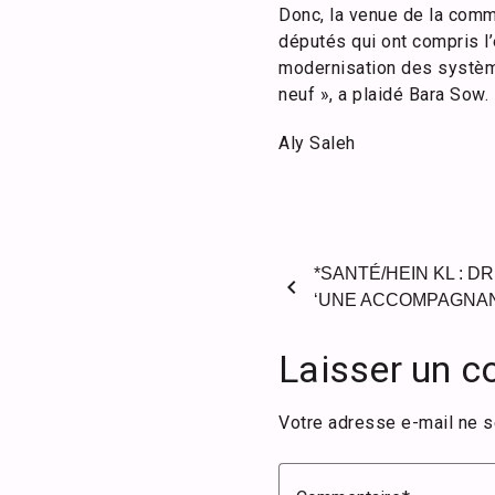
Donc, la venue de la comm
députés qui ont compris l
modernisation des système
neuf », a plaidé Bara Sow.
Aly Saleh
*SANTÉ/HEIN KL : D
chevron_left
‘UNE ACCOMPAGNAN
Laisser un 
Votre adresse e-mail ne s