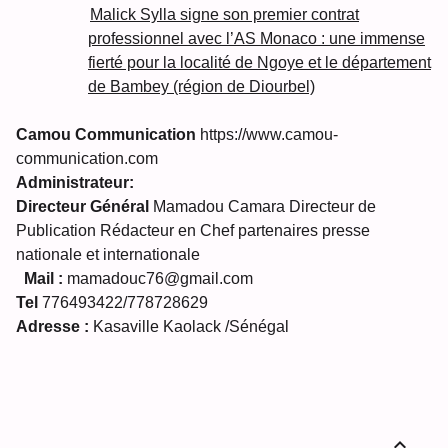
Malick Sylla signe son premier contrat
professionnel avec l’AS Monaco : une immense
fierté pour la localité de Ngoye et le département
de Bambey (région de Diourbel)
Camou Communication
https://www.camou-
communication.com
Administrateur:
Directeur Général
Mamadou Camara Directeur de
Publication Rédacteur en Chef partenaires presse
nationale et internationale
Mail :
mamadouc76@gmail.com
Tel
776493422/778728629
Adresse :
Kasaville Kaolack /Sénégal
expand_less