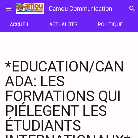
Passer
menu
Camou Communication
search
au
contenu
ACCUEIL
ACTUALITÉS
POLITIQUE
*EDUCATION/CAN
ADA: LES
FORMATIONS QUI
PIÉLEGENT LES
ÉTUDIANTS