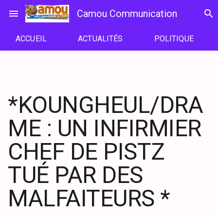
Passer
menu
Camou Communication
search
au
contenu
ACCUEIL
ACTUALITÉS
POLITIQUE
*KOUNGHEUL/DRA
ME : UN INFIRMIER
CHEF DE PISTZ
TUÉ PAR DES
MALFAITEURS *