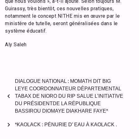
que nous voulons », a-t-il ajouté. Selon toujours M.
Guirassy, très bientôt, ces nouvelles pratiques,
notamment le concept NITHE mis en œuvre par le
ministère de tutelle, seront généralisées dans le
système éducatif.
Aly Saleh
DIALOGUE NATIONAL : MOMATH DIT BIG
LEYE COORDONNATEUR DÈPARTEMENTAL
chevron_left
TABAX DE NIORO DU RIP SALUE L’INITIATIVE
DU PRÉSIDENTDE LA RÉPUBLIQUE
BASSIROU DIOMAYE DIAKHARE FAYE*
chevron_right
*KAOLACK : PÉNURIE D’ EAU À KAOLACK .