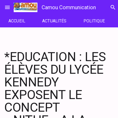
Passer
menu
Camou Communication
search
au
contenu
ACCUEIL
ACTUALITÉS
POLITIQUE
*EDUCATION : LES
ÉLÈVES DU LYCÉE
KENNEDY
EXPOSENT LE
CONCEPT