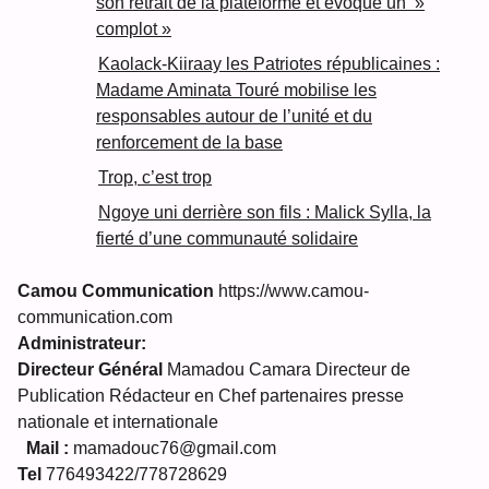
son retrait de la plateforme et évoque un »
complot »
Kaolack-Kiiraay les Patriotes républicaines :
Madame Aminata Touré mobilise les
responsables autour de l’unité et du
renforcement de la base
Trop, c’est trop
Ngoye uni derrière son fils : Malick Sylla, la
fierté d’une communauté solidaire
Camou Communication
https://www.camou-
communication.com
Administrateur:
Directeur Général
Mamadou Camara Directeur de
Publication Rédacteur en Chef partenaires presse
nationale et internationale
Mail :
mamadouc76@gmail.com
Tel
776493422/778728629