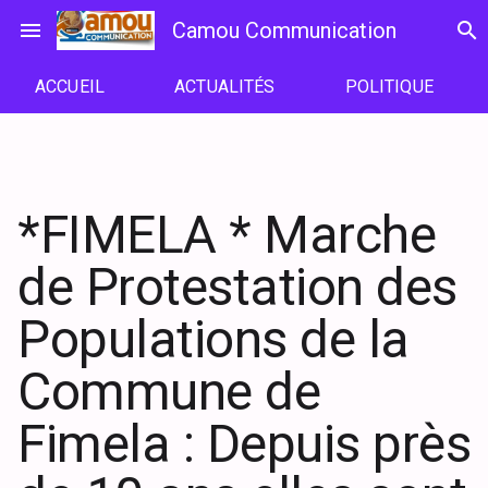
Passer
menu
Camou Communication
search
au
contenu
ACCUEIL
ACTUALITÉS
POLITIQUE
*FIMELA * Marche
de Protestation des
Populations de la
Commune de
Fimela : Depuis près