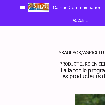
Passer
menu
Camou Communication
au
contenu
ACCUEIL
*KAOLACK/AGRICULTU
PRODUCTEURS EN SE
Il a lancé le.prog
Les producteurs de