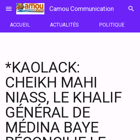
Passer
menu
Camou Communication
search
au
contenu
ACCUEIL
ACTUALITÉS
POLITIQUE
*KAOLACK:
CHEIKH MAHI
NIASS, LE KHALIF
GÉNÉRAL DE
MÉDINA BAYE