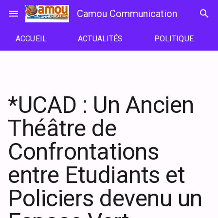
Passer
menu
Camou Communication
search
au
contenu
ACCUEIL
ACTUALITÉS
POLITIQUE
*UCAD : Un Ancien
Théâtre de
Confrontations
entre Etudiants et
Policiers devenu un