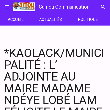
Passer
menu
Camou Communication
search
au
contenu
ACCUEIL
ACTUALITÉS
POLITIQUE
*KAOLACK/MUNICI
PALITÉ : L’
ADJOINTE AU
MAIRE MADAME
NDÉYE LOBÉ LAM