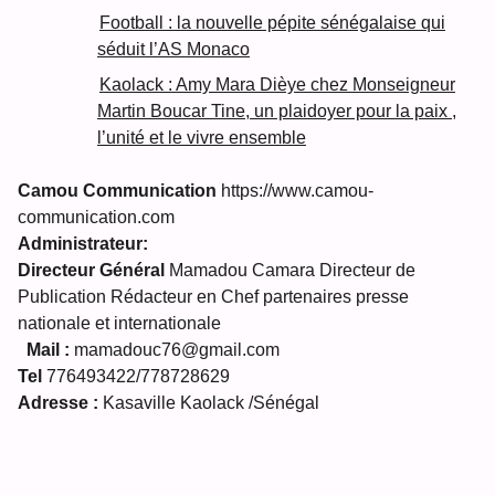
Football : la nouvelle pépite sénégalaise qui
séduit l’AS Monaco
Kaolack : Amy Mara Dièye chez Monseigneur
Martin Boucar Tine, un plaidoyer pour la paix ,
l’unité et le vivre ensemble
Camou Communication
https://www.camou-
communication.com
Administrateur:
Directeur Général
Mamadou Camara Directeur de
Publication Rédacteur en Chef partenaires presse
nationale et internationale
Mail :
mamadouc76@gmail.com
Tel
776493422/778728629
Adresse :
Kasaville Kaolack /Sénégal