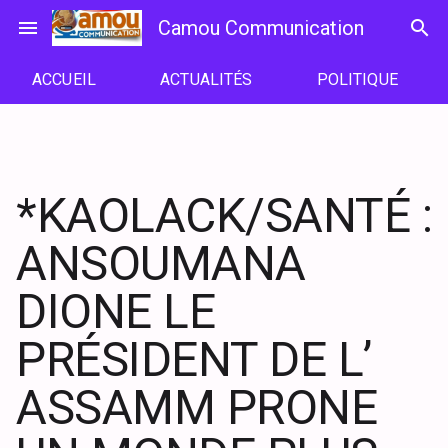
Passer
menu
Camou Communication
search
au
contenu
ACCUEIL
ACTUALITÉS
POLITIQUE
*KAOLACK/SANTÉ :
ANSOUMANA
DIONE LE
PRÉSIDENT DE L’
ASSAMM PRONE