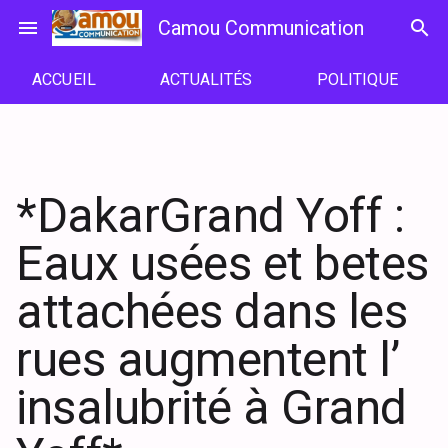
Passer
menu
Camou Communication
search
au
contenu
ACCUEIL
ACTUALITÉS
POLITIQUE
*DakarGrand Yoff :
Eaux usées et betes
attachées dans les
rues augmentent l’
insalubrité à Grand