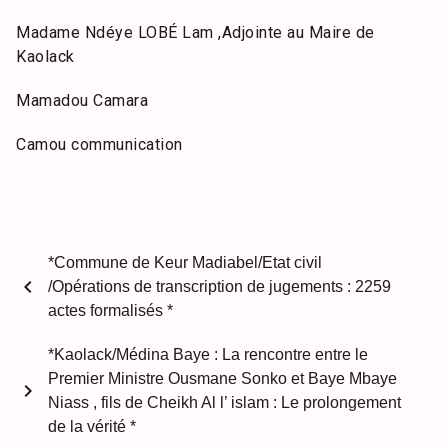
Madame Ndéye LOBÉ Lam ,Adjointe au Maire de
Kaolack
Mamadou Camara
Camou communication
*Commune de Keur Madiabel/Etat civil
chevron_left
/Opérations de transcription de jugements : 2259
actes formalisés *
*Kaolack/Médina Baye : La rencontre entre le
Premier Ministre Ousmane Sonko et Baye Mbaye
chevron_right
Niass , fils de Cheikh Al l’ islam : Le prolongement
de la vérité *