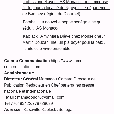
professionnel avec l’AS Monaco : une immense
fierté pour la localité de Ngoye et le département
de Bambey (région de Diourbel)
Football : la nouvelle pépite sénégalaise qui
séduit l’AS Monaco
Kaolack : Amy Mara Dièye chez Monseigneur
Martin Boucar Tine, un plaidoyer pour la paix ,
l’unité et le vivre ensemble
Camou Communication
https://www.camou-
communication.com
Administrateur:
Directeur Général
Mamadou Camara Directeur de
Publication Rédacteur en Chef partenaires presse
nationale et internationale
Mail :
mamadouc76@gmail.com
Tel
776493422/778728629
Adresse :
Kasaville Kaolack /Sénégal