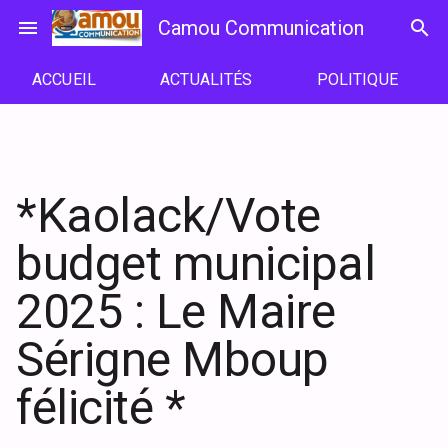
Passer
menu
Camou Communication
search
au
contenu
ACCUEIL
ACTUALITÉS
POLITIQUE
*Kaolack/Vote
budget municipal
2025 : Le Maire
Sérigne Mboup
félicité *