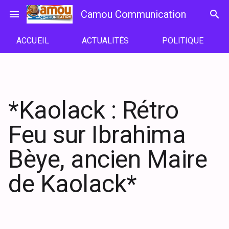
Passer
menu
Camou Communication
search
au
contenu
ACCUEIL
ACTUALITÉS
POLITIQUE
*Kaolack : Rétro
Feu sur Ibrahima
Bèye, ancien Maire
de Kaolack*