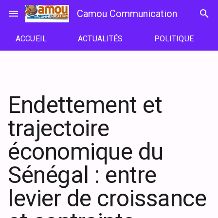
Passer
menu
Camou Communication
search
au
contenu
ACCUEIL
ACTUALITÉS
POLITIQUE
Endettement et
trajectoire
économique du
Sénégal : entre
levier de croissance