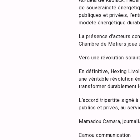
Au-delà de Kaolack, Hexin
de souveraineté énergétiqu
publiques et privées, l’en
modèle énergétique durab
La présence d’acteurs comm
Chambre de Métiers joue un
Vers une révolution solair
En définitive, Hexing Livo
une véritable révolution é
transformer durablement le
L’accord tripartite signé 
publics et privés, au serv
Mamadou Camara, journali
Camou communication