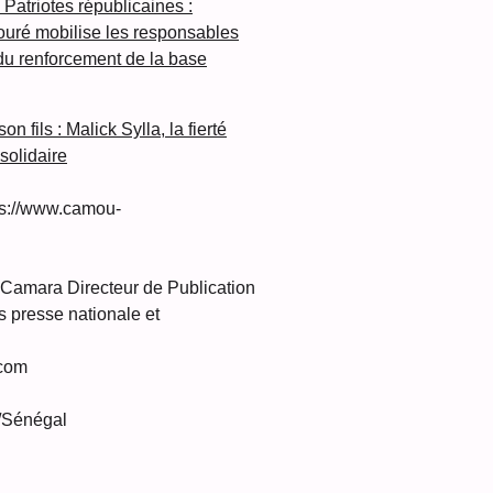
 Patriotes républicaines :
ré mobilise les responsables
 du renforcement de la base
n fils : Malick Sylla, la fierté
olidaire
s://www.camou-
amara Directeur de Publication
 presse nationale et
com
/Sénégal