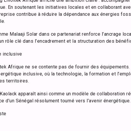
g Livoltek Afrique affiche une ambition claire : accompagne
e. En soutenant les initiatives locales et en collaborant ave
treprise contribue à réduire la dépendance aux énergies foss
le.
e Malaaji Solar dans ce partenariat renforce l’ancrage local
 rôle clé dans l’encadrement et la structuration des bénéfic
e inclusive
ltek Afrique ne se contente pas de fournir des équipements. 
nergétique inclusive, où la technologie, la formation et l’emp
s territoires.
à Kaolack apparaît ainsi comme un modèle de collaboration r
ice d’un Sénégal résolument tourné vers l’avenir énergétique.
ste