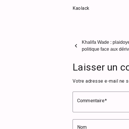
Kaolack
Khalifa Wade : plaidoy
chevron_left
politique face aux déri
Laisser un 
Votre adresse e-mail ne s
Commentaire
Nom