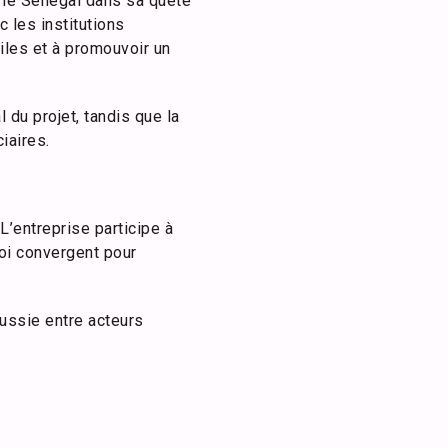
r le Sénégal dans sa quête
c les institutions
iles et à promouvoir un
 du projet, tandis que la
iaires.
L’entreprise participe à
loi convergent pour
éussie entre acteurs