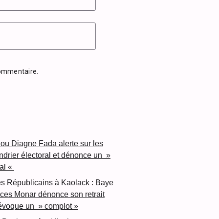
commentaire.
ou Diagne Fada alerte sur les
endrier électoral et dénonce un »
al «
es Républicains à Kaolack : Baye
ces Monar dénonce son retrait
 évoque un » complot »