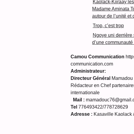
Kaolack-Kiiraay les
Madame Aminata Tou
autour de l’unité et
Trop, c’est trop
Ngoye uni derrière so
d’une communauté s
Camou Communication
http
communication.com
Administrateur:
Directeur Général
Mamadou C
Rédacteur en Chef partenaires
internationale
Mail :
mamadouc76@gmail.
Tel
776493422/778728629
Adresse :
Kasaville Kaolack 