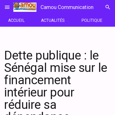
Passer
menu
Camou Communication
search
au
contenu
ACCUEIL
ACTUALITÉS
POLITIQUE
Dette publique : le
Sénégal mise sur le
financement
intérieur pour
réduire sa