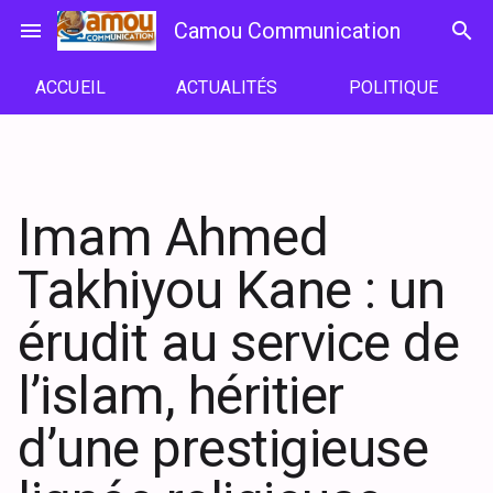
Passer
menu
Camou Communication
search
au
contenu
ACCUEIL
ACTUALITÉS
POLITIQUE
Imam Ahmed
Takhiyou Kane : un
érudit au service de
l’islam, héritier
d’une prestigieuse