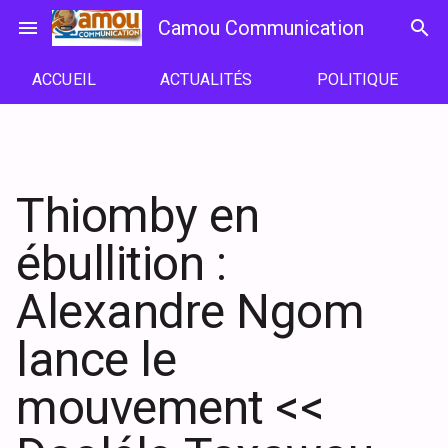
Passer
menu
Camou Communication
search
au
contenu
ACCUEIL
ACTUALITÉS
POLITIQUE
Thiomby en
ébullition :
Alexandre Ngom
lance le
mouvement <<