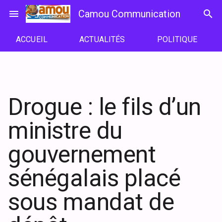
Passer
menu
Camou Communication
search
au
contenu
ACCUEIL
ACTUALITÉS
POLITIQUE
Drogue : le fils d’un
ministre du
gouvernement
sénégalais placé
sous mandat de