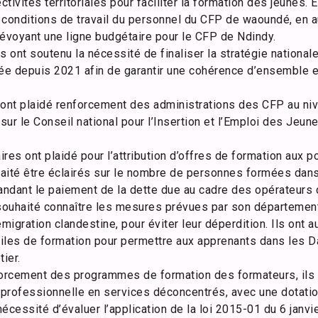
ctivités territoriales pour faciliter la formation des jeunes. 
 conditions de travail du personnel du CFP de waoundé, en
révoyant une ligne budgétaire pour le CFP de Ndindy.
ont soutenu la nécessité de finaliser la stratégie nationale
e depuis 2021 afin de garantir une cohérence d’ensemble e
 ont plaidé renforcement des administrations des CFP au ni
sur le Conseil national pour l’Insertion et l’Emploi des Jeune
s ont plaidé pour l’attribution d’offres de formation aux p
uhaité être éclairés sur le nombre de personnes formées dan
ndant le paiement de la dette due au cadre des opérateurs 
i souhaité connaître les mesures prévues par son département
émigration clandestine, pour éviter leur déperdition. Ils ont 
iles de formation pour permettre aux apprenants dans les Da
ier.
forcement des programmes de formation des formateurs, ils o
professionnelle en services déconcentrés, avec une dotatio
nécessité d’évaluer l’application de la loi 2015-01 du 6 janvi