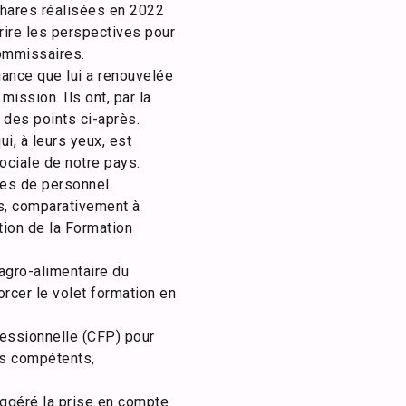
 phares réalisées en 2022
ire les perspectives pour
commissaires.
iance que lui a renouvelée
ission. Ils ont, par la
 des points ci-après.
i, à leurs yeux, est
ociale de notre pays.
ses de personnel.
ts, comparativement à
tion de la Formation
agro-alimentaire du
orcer le volet formation en
essionnelle (CFP) pour
res compétents,
uggéré la prise en compte