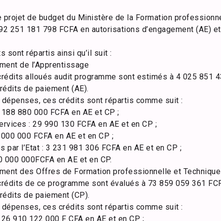
le projet de budget du Ministère de la Formation professionne
 à 92 251 181 798 FCFA en autorisations d’engagement (AE) e
sont répartis ainsi qu’il suit :
ment de l’Apprentissage
 crédits alloués audit programme sont estimés à 4 025 851 
rédits de paiement (AE).
dépenses, ces crédits sont répartis comme suit :
 188 880 000 FCFA en AE et CP ;
services : 29 990 130 FCFA en AE et en CP ;
5 000 000 FCFA en AE et en CP ;
 par l’Etat : 3 231 981 306 FCFA en AE et en CP ;
150 000 000FCFA en AE et en CP.
ent des Offres de Formation professionnelle et Technique
 crédits de ce programme sont évalués à 73 859 059 361 FCF
rédits de paiement (CP).
dépenses, ces crédits sont répartis comme suit :
 26 910 122 000 F CFA en AE et en CP ;