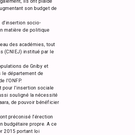
Egalement, ils ont plaidé
 augmentant son budget de
 d’insertion socio-
n matière de politique
veau des académies, tout
s (CNIEJ) institué par le
opulations de Gniby et
s le département de
de l’ONFP.
 pour l’insertion sociale
aussi souligné la nécessité
ara, de pouvoir bénéficier
nt préconisé l’érection
n budgétaire propre. A ce
er 2015 portant loi