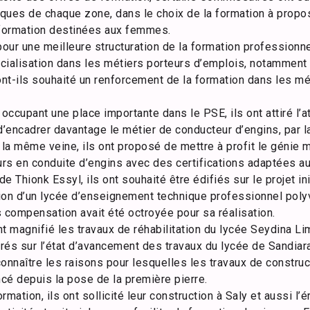
ques de chaque zone, dans le choix de la formation à propo
 formation destinées aux femmes.
é pour une meilleure structuration de la formation professionn
pécialisation dans les métiers porteurs d’emplois, notammen
ont-ils souhaité un renforcement de la formation dans les mé
 occupant une place importante dans le PSE, ils ont attiré l’
d’encadrer davantage le métier de conducteur d’engins, par l
 la même veine, ils ont proposé de mettre à profit le génie mi
rs en conduite d’engins avec des certifications adaptées au 
de Thionk Essyl, ils ont souhaité être édifiés sur le projet i
ion d’un lycée d’enseignement technique professionnel polyv
 compensation avait été octroyée pour sa réalisation.
t magnifié les travaux de réhabilitation du lycée Seydina L
irés sur l’état d’avancement des travaux du lycée de Sandiara
 connaître les raisons pour lesquelles les travaux de constru
cé depuis la pose de la première pierre.
mation, ils ont sollicité leur construction à Saly et aussi l’