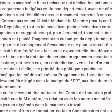
nistre a annoncé le bilan technique qui décline les actions
s programmes budgétaires de son département, avant de décr
pectives sont détaillées dans le document transmis à vos 
os Commissaires ont félicité Madame le Ministre pour la conf
a République, tout en lui souhaitant plein succès dans cette m
pations et suggestions qui, pour l’essentiel, tournent autour
aires ont plaidé l’augmentation du budget du département qu
nt pour le développement économique que pour la stabilité s
souhaité être édifiés sur la hausse exponentielle des dépen
é une baisse de la dotation de certains programmes importan
 baisse, est selon eux, en contradiction avec la Loi d’orienta
ue faisant d’elle, une priorité des politiques publiques.
imé que les crédits alloués au Programme de formation en 
 devaient être logés dans le budget du 3FPT, aux fins de renf
te structure.
e du financement des sortants des Centre de formation prof
souhaité que le Ministère, en relation avec les autres ministè
jeunes diplômés dans le marché du travail.
icacité des offres de formation, certains Commissaires ont s