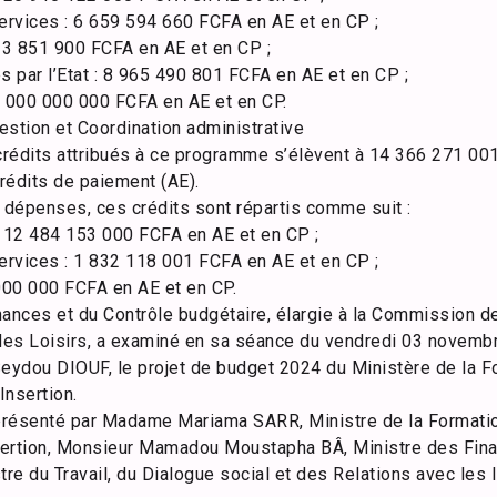
services : 6 659 594 660 FCFA en AE et en CP ;
323 851 900 FCFA en AE et en CP ;
 par l’Etat : 8 965 490 801 FCFA en AE et en CP ;
 30 000 000 000 FCFA en AE et en CP.
estion et Coordination administrative
 crédits attribués à ce programme s’élèvent à 14 366 271 00
rédits de paiement (AE).
dépenses, ces crédits sont répartis comme suit :
 12 484 153 000 FCFA en AE et en CP ;
services : 1 832 118 001 FCFA en AE et en CP ;
 000 000 FCFA en AE et en CP.
nces et du Contrôle budgétaire, élargie à la Commission de 
des Loisirs, a examiné en sa séance du vendredi 03 novembr
ydou DIOUF, le projet de budget 2024 du Ministère de la F
Insertion.
présenté par Madame Mariama SARR, Ministre de la Formatio
nsertion, Monsieur Mamadou Moustapha BÂ, Ministre des Fin
e du Travail, du Dialogue social et des Relations avec les I