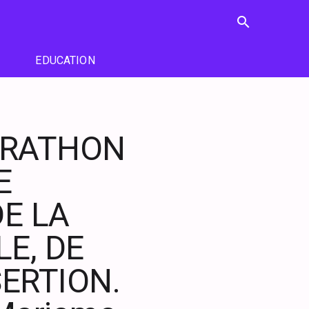
search
EDUCATION
ARATHON
E
DE LA
E, DE
SERTION.