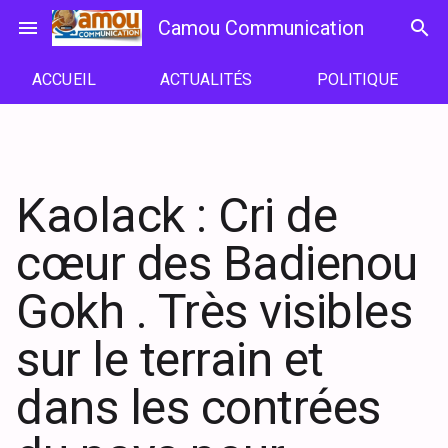
Passer
menu
Camou Communication
search
au
contenu
ACCUEIL
ACTUALITÉS
POLITIQUE
Kaolack : Cri de
cœur des Badienou
Gokh . Très visibles
sur le terrain et
dans les contrées