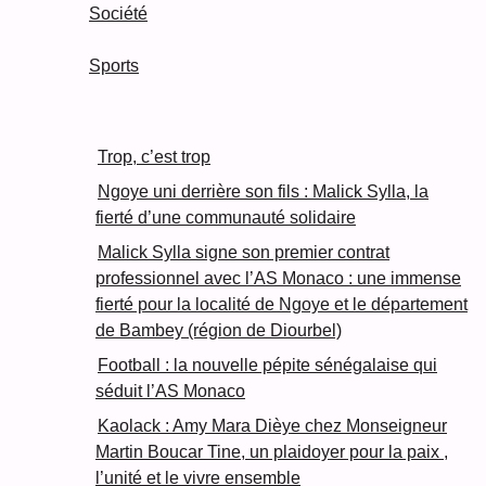
Société
Sports
Trop, c’est trop
Ngoye uni derrière son fils : Malick Sylla, la
fierté d’une communauté solidaire
Malick Sylla signe son premier contrat
professionnel avec l’AS Monaco : une immense
fierté pour la localité de Ngoye et le département
de Bambey (région de Diourbel)
Football : la nouvelle pépite sénégalaise qui
séduit l’AS Monaco
Kaolack : Amy Mara Dièye chez Monseigneur
Martin Boucar Tine, un plaidoyer pour la paix ,
l’unité et le vivre ensemble