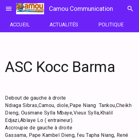
Passer
menu
Camou Communication
search
au
contenu
ACCUEIL
ACTUALITÉS
POLITIQUE
ASC Kocc Barma
Debout de gauche à droite
Ndiaga Sibras,Camou, diole,Pape Niang Tankou,Cheikh
Dieng, Ousmane Sylla Mbaye,Vieux Sylla,Khalil
Edjazi,Ablaye Lo ( entraineur).
Accroupie de gauche à droite
Gassama, Pape Kambel Dieng, feu Tapha Niang, René