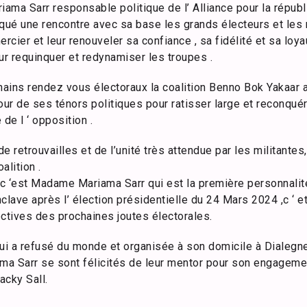
a Sarr responsable politique de l’ Alliance pour la républiq
ué une rencontre avec sa base les grands électeurs et les
mercier et leur renouveler sa confiance , sa fidélité et sa loya
our requinquer et redynamiser les troupes .
ains rendez vous électoraux la coalition Benno Bok Yakaar 
our de ses ténors politiques pour ratisser large et reconquér
de l ‘ opposition .
retrouvailles et de l’unité très attendue par les militantes,
alition .
 c ‘est Madame Mariama Sarr qui est la première personnalit
clave après l’ élection présidentielle du 24 Mars 2024 ,c ‘ et
tives des prochaines joutes électorales.
qui a refusé du monde et organisée à son domicile à Dialegne
a Sarr se sont félicités de leur mentor pour son engagement
acky Sall.