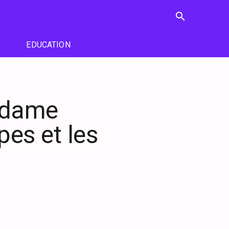
search
EDUCATION
adame
pes et les