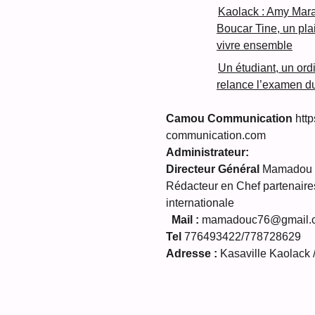
Kaolack : Amy Mar
Boucar Tine, un plaid
vivre ensemble
Un étudiant, un ord
relance l’examen d
Camou Communication
http
communication.com
Administrateur:
Directeur Général
Mamadou C
Rédacteur en Chef partenaires
internationale
Mail :
mamadouc76@gmail.
Tel
776493422/778728629
Adresse :
Kasaville Kaolack 