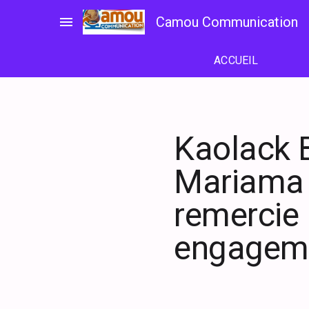
Passer
menu
Camou Communication
au
contenu
ACCUEIL
Kaolack 
Mariama b
remercie 
engagem