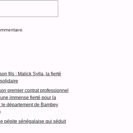
commentaire.
n fils : Malick Sylla, la fierté
olidaire
son premier contrat professionnel
une immense fierté pour la
et le département de Bambey
)
lle pépite sénégalaise qui séduit