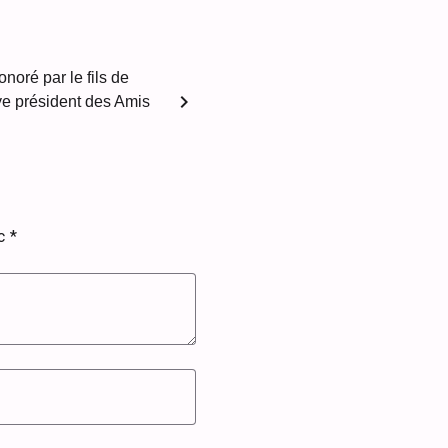
noré par le fils de
chevron_right
e président des Amis
ec
*