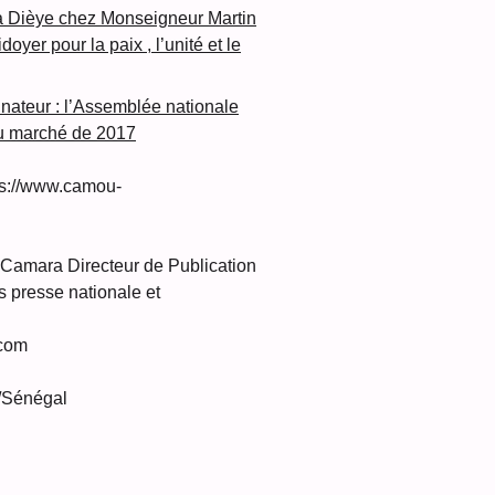
a Dièye chez Monseigneur Martin
oyer pour la paix , l’unité et le
inateur : l’Assemblée nationale
u marché de 2017
s://www.camou-
amara Directeur de Publication
 presse nationale et
com
/Sénégal