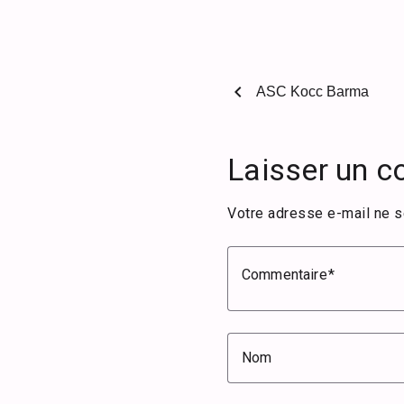
chevron_left
ASC Kocc Barma
Laisser un 
Votre adresse e-mail ne s
Commentaire
Nom