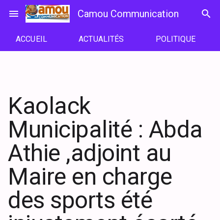
Passer
menu
Camou Communication
search
au
contenu
ACCUEIL
ACTUALITÉS
POLITIQUE
Kaolack
Municipalité : Abda
Athie ,adjoint au
Maire en charge
des sports été