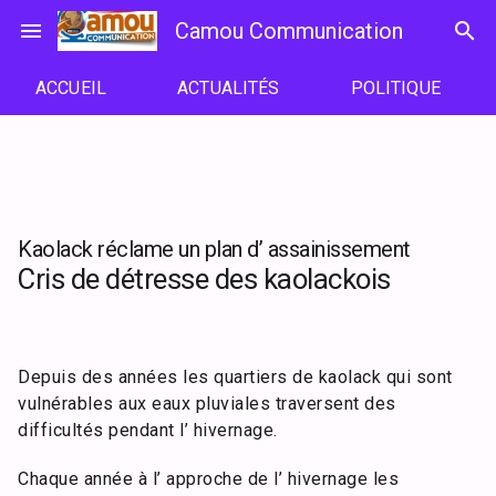
Passer
menu
Camou Communication
search
au
contenu
ACCUEIL
ACTUALITÉS
POLITIQUE
Kaolack réclame un plan d’ assainissement
Cris de détresse des kaolackois
Depuis des années les quartiers de kaolack qui sont
vulnérables aux eaux pluviales traversent des
difficultés pendant l’ hivernage.
Chaque année à l’ approche de l’ hivernage les