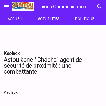
Passer
menu
Camou Communication
search
au
contenu
ACCUEIL
ACTUALITÉS
POLITIQUE
Kaolack
Astou kone " Chacha" agent de
sécurité de proximité : une
combattante
Kaolack