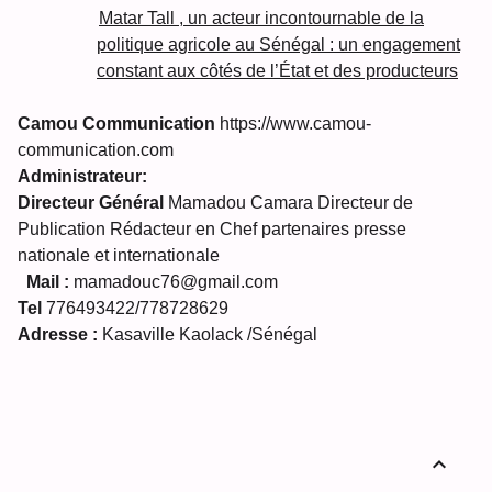
Matar Tall , un acteur incontournable de la
politique agricole au Sénégal : un engagement
constant aux côtés de l’État et des producteurs
Camou Communication
https://www.camou-
communication.com
Administrateur:
Directeur Général
Mamadou Camara Directeur de
Publication Rédacteur en Chef partenaires presse
nationale et internationale
Mail :
mamadouc76@gmail.com
Tel
776493422/778728629
Adresse :
Kasaville Kaolack /Sénégal
expand_less