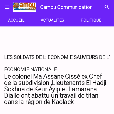
Passer
menu
Camou Communication
search
au
contenu
ACCUEIL
ACTUALITÉS
POLITIQUE
LES SOLDATS DE L’ ECONOMIE SAUVEURS DE L’
ECONOMIE NATIONALE
Le colonel Ma Assane Cissé ex Chef
de la subdivision ,Lieutenants El Hadji
Sokhna de Keur Ayip et Lamarana
Diallo ont abattu un travail de titan
dans la région de Kaolack