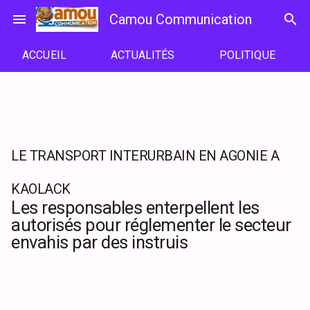
Passer
menu
Camou Communication
search
au
contenu
ACCUEIL
ACTUALITÉS
POLITIQUE
LE TRANSPORT INTERURBAIN EN AGONIE A
KAOLACK
Les responsables enterpellent les
autorisés pour réglementer le secteur
envahis par des instruis