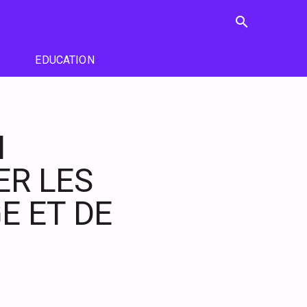
search
EDUCATION
I
ER LES
GE ET DE