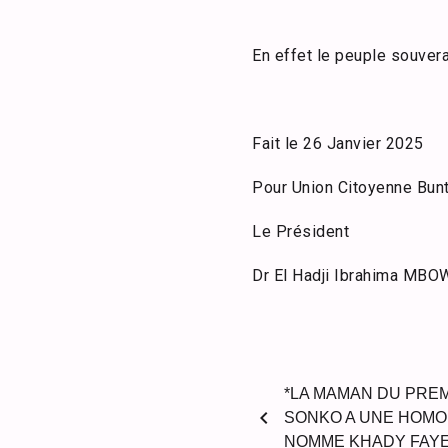
En effet le peuple souverai
Fait le 26 Janvier 2025
Pour Union Citoyenne Bunt
Le Président
Dr El Hadji Ibrahima MBO
*LA MAMAN DU PRE
chevron_left
SONKO A UNE HOMON
NOMME KHADY FAY