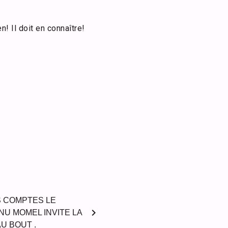
n! Il doit en connaître!
S COMPTES LE
chevron_right
U MOMEL INVITE LA
AU BOUT .