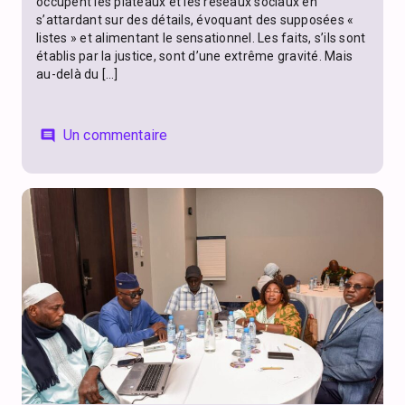
occupent les plateaux et les réseaux sociaux en
s’attardant sur des détails, évoquant des supposées «
listes » et alimentant le sensationnel. Les faits, s’ils sont
établis par la justice, sont d’une extrême gravité. Mais
au-delà du […]
Un commentaire
comment