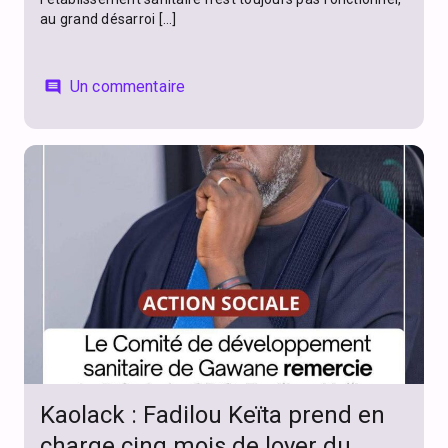
au grand désarroi […]
Un commentaire
comment
Kaolack : Fadilou Keïta prend en
charge cinq mois de loyer du