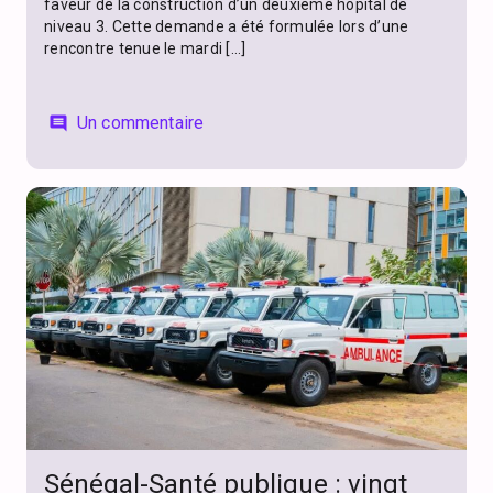
faveur de la construction d’un deuxième hôpital de
niveau 3. Cette demande a été formulée lors d’une
rencontre tenue le mardi […]
Un commentaire
comment
Sénégal-Santé publique : vingt