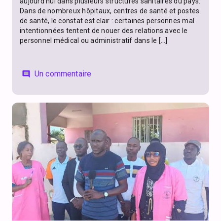
aujourd’hui dans plusieurs structures sanitaires du pays.
Dans de nombreux hôpitaux, centres de santé et postes
de santé, le constat est clair : certaines personnes mal
intentionnées tentent de nouer des relations avec le
personnel médical ou administratif dans le […]
Un commentaire
comment