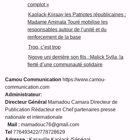
complot »
Kaolack-Kiiraay les Patriotes républicaines :
Madame Aminata Touré mobilise les
responsables autour de l’unité et du
renforcement de la base
Trop, c’est trop
Ngoye uni derrière son fils : Malick Sylla, la
fierté d’une communauté solidaire
Camou Communication
https://www.camou-
communication.com
Administrateur:
Directeur Général
Mamadou Camara Directeur de
Publication Rédacteur en Chef partenaires presse
nationale et internationale
Mail :
mamadouc76@gmail.com
Tel
776493422/778728629
Adresse :
Kasaville Kaolack /Sénégal