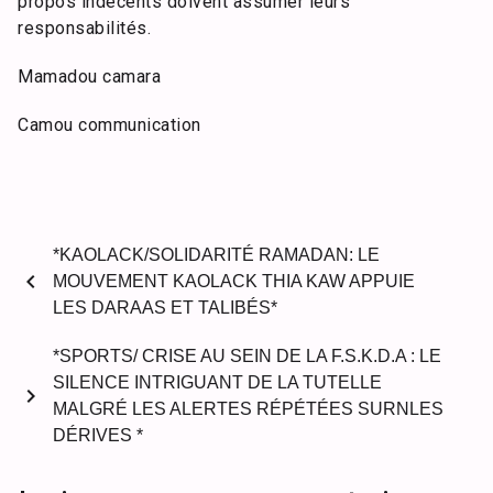
propos indécents doivent assumer leurs
responsabilités.
Mamadou camara
Camou communication
*KAOLACK/SOLIDARITÉ RAMADAN: LE
chevron_left
MOUVEMENT KAOLACK THIA KAW APPUIE
LES DARAAS ET TALIBÉS*
*SPORTS/ CRISE AU SEIN DE LA F.S.K.D.A : LE
SILENCE INTRIGUANT DE LA TUTELLE
chevron_right
MALGRÉ LES ALERTES RÉPÉTÉES SURNLES
DÉRIVES *