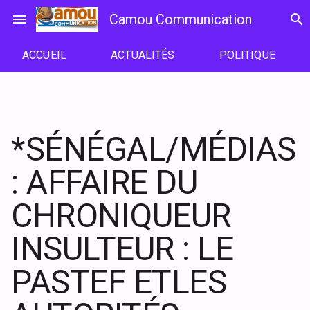
Passer
menu
Camou Communication
search
au
contenu
ACCUEIL
ACTUALITÉS
POLITIQUE
*SÉNÉGAL/MÉDIAS
: AFFAIRE DU
CHRONIQUEUR
INSULTEUR : LE
PASTEF ETLES