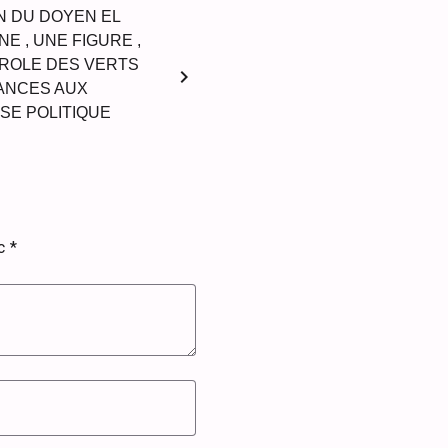
N DU DOYEN EL
E , UNE FIGURE ,
AROLE DES VERTS
chevron_right
ANCES AUX
SSE POLITIQUE
ec
*