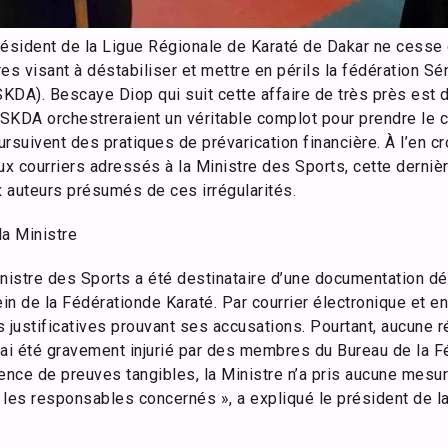
résident de la Ligue Régionale de Karaté de Dakar ne cesse d
s visant à déstabiliser et mettre en périls la fédération Sé
KDA). Bescaye Diop qui suit cette affaire de très près est d
SKDA orchestreraient un véritable complot pour prendre le c
rsuivent des pratiques de prévarication financière. À l’en c
x courriers adressés à la Ministre des Sports, cette dernièr
x auteurs présumés de ces irrégularités.
la Ministre
nistre des Sports a été destinataire d’une documentation dé
n de la Fédérationde Karaté. Par courrier électronique et en 
 justificatives prouvant ses accusations. Pourtant, aucune réa
j’ai été gravement injurié par des membres du Bureau de la F
stence de preuves tangibles, la Ministre n’a pris aucune me
e les responsables concernés », a expliqué le président de 