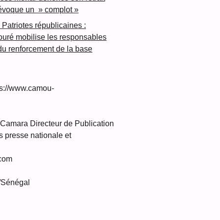
 évoque un » complot »
 Patriotes républicaines :
ré mobilise les responsables
 du renforcement de la base
s://www.camou-
amara Directeur de Publication
 presse nationale et
com
/Sénégal