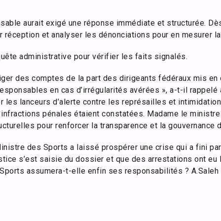
able aurait exigé une réponse immédiate et structurée. Dès 
er réception et analyser les dénonciations pour en mesurer la
uête administrative pour vérifier les faits signalés.
xiger des comptes de la part des dirigeants fédéraux mis en
sponsables en cas d’irrégularités avérées », a-t-il rappelé a
 les lanceurs d’alerte contre les représailles et intimidatio
s infractions pénales étaient constatées. Madame le ministre d
turelles pour renforcer la transparence et la gouvernance de
inistre des Sports a laissé prospérer une crise qui a fini par
ustice s’est saisie du dossier et que des arrestations ont eu 
 Sports assumera-t-elle enfin ses responsabilités ? A.Saleh