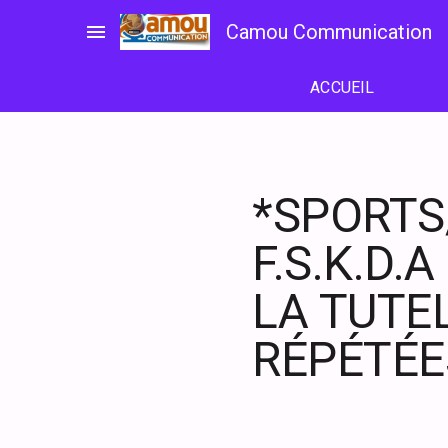
Passer
menu
Camou Communication
au
contenu
ACCUEIL
*SPORTS/
F.S.K.D.
LA TUTE
RÉPÉTÉE