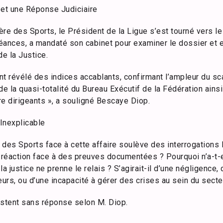
 et une Réponse Judiciaire
tère des Sports, le Président de la Ligue s’est tourné vers l
oléances, a mandaté son cabinet pour examiner le dossier et
de la Justice.
 révélé des indices accablants, confirmant l’ampleur du sc
n de la quasi-totalité du Bureau Exécutif de la Fédération ain
tre dirigeants », a souligné Bescaye Diop.
 Inexplicable
 des Sports face à cette affaire soulève des interrogations
réaction face à des preuves documentées ? Pourquoi n’a-t-e
a justice ne prenne le relais ? S’agirait-il d’une négligence,
eurs, ou d’une incapacité à gérer des crises au sein du secte
estent sans réponse selon M. Diop.