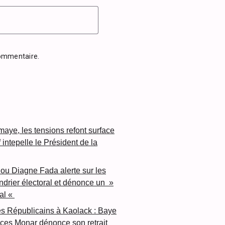
commentaire.
aye, les tensions refont surface
f intepelle le Président de la
ou Diagne Fada alerte sur les
endrier électoral et dénonce un »
al «
es Républicains à Kaolack : Baye
ces Monar dénonce son retrait