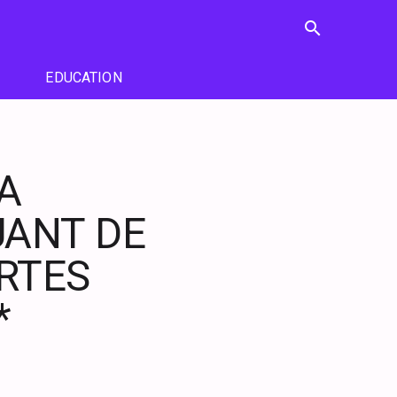
search
EDUCATION
LA
GUANT DE
RTES
*