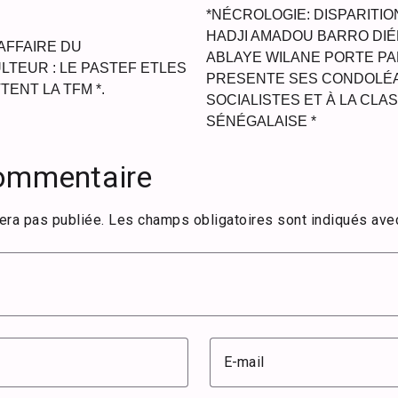
*NÉCROLOGIE: DISPARITIO
HADJI AMADOU BARRO DIÉN
 AFFAIRE DU
ABLAYE WILANE PORTE P
TEUR : LE PASTEF ETLES
PRESENTE SES CONDOLÉ
ENT LA TFM *.
SOCIALISTES ET À LA CLA
SÉNÉGALAISE *
commentaire
era pas publiée.
Les champs obligatoires sont indiqués av
E-mail