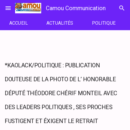
Passer
menu
Camou Communication
search
au
contenu
ACCUEIL
ACTUALITÉS
POLITIQUE
*KAOLACK/POLITIQUE : PUBLICATION
DOUTEUSE DE LA PHOTO DE L’ HONORABLE
DÉPUTÉ THÉODORE CHÉRIF MONTEIL AVEC
DES LEADERS POLITIQUES , SES PROCHES
FUSTIGENT ET ÉXIGENT LE RETRAIT