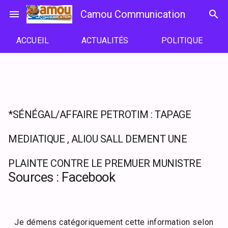
Passer
menu
Camou Communication
search
au
contenu
ACCUEIL
ACTUALITÉS
POLITIQUE
*SÉNÉGAL/AFFAIRE PETROTIM : TAPAGE
MEDIATIQUE , ALIOU SALL DEMENT UNE
PLAINTE CONTRE LE PREMUER MUNISTRE
Sources : Facebook
Je démens catégoriquement cette information selon