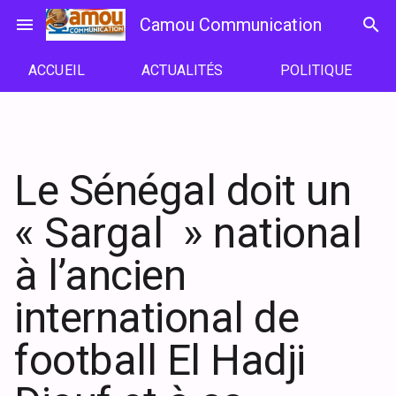
Passer
menu
Camou Communication
search
au
contenu
ACCUEIL
ACTUALITÉS
POLITIQUE
Le Sénégal doit un
« Sargal » national
à l’ancien
international de
football El Hadji