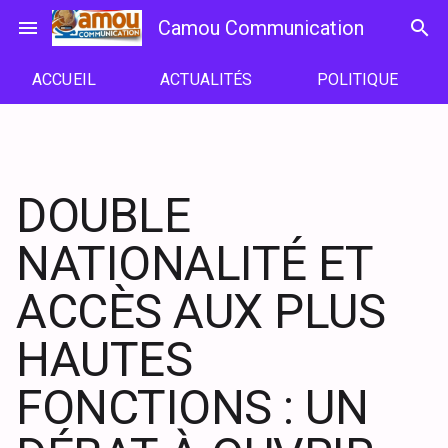
Passer
menu
Camou Communication
search
au
contenu
ACCUEIL
ACTUALITÉS
POLITIQUE
DOUBLE
NATIONALITÉ ET
ACCÈS AUX PLUS
HAUTES
FONCTIONS : UN