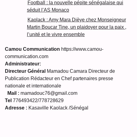
Football : la nouvelle pépite sénégalaise qui
séduit l’AS Monaco
Kaolack : Amy Mara Dièye chez Monseigneur
Martin Boucar Tine, un plaidoyer pour la paix ,
l’unité et le vivre ensemble
Camou Communication
https://www.camou-
communication.com
Administrateur:
Directeur Général
Mamadou Camara Directeur de
Publication Rédacteur en Chef partenaires presse
nationale et internationale
Mail :
mamadouc76@gmail.com
Tel
776493422/778728629
Adresse :
Kasaville Kaolack /Sénégal