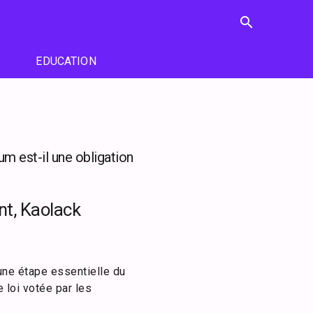
search
EDUCATION
um est-il une obligation
t, Kaolack
 une étape essentielle du
 loi votée par les