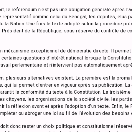
it, le référendum n’est pas une obligation générale après l’a
 représentatif comme celui du Sénégal, les députés, élus pa
e la Nation. Une fois le texte adopté selon la procédure prévu
 Président de la République, sous réserve du contrôle de cons
n mécanisme exceptionnel de démocratie directe. Il permet
ertaines questions d’intérêt national lorsque la Constitution
avail parlementaire et n’intervient pas automatiquement apr
, plusieurs alternatives existent. La première est la promulg
, qui lui permet d’entrer en vigueur après sa publication. La
garantit la conformité du texte à la Constitution. La troisièm
s citoyens, les organisations de la société civile, les parti
ir la réflexion avant et après l’adoption d’un texte. Enfin, l
ompléter ou abroger une loi au fil de l’évolution des besoins 
oit donc rester un choix politique et constitutionnel réser