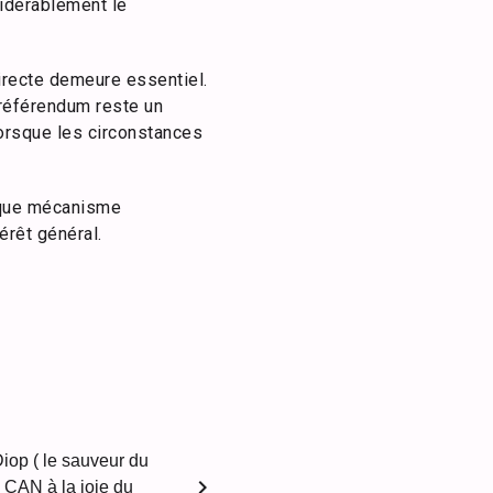
sidérablement le
directe demeure essentiel.
 référendum reste un
orsque les circonstances
haque mécanisme
térêt général.
iop ( le sauveur du
chevron_right
a CAN à la joie du