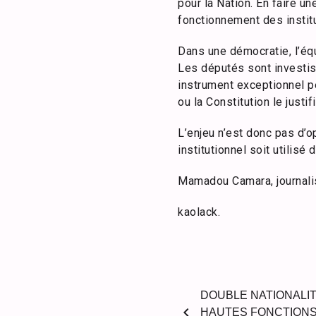
pour la Nation. En faire un
fonctionnement des institu
Dans une démocratie, l’équ
Les députés sont investis
instrument exceptionnel p
ou la Constitution le justifi
L’enjeu n’est donc pas d’
institutionnel soit utilisé 
Mamadou Camara, journali
kaolack.
DOUBLE NATIONALIT
chevron_left
HAUTES FONCTIONS 