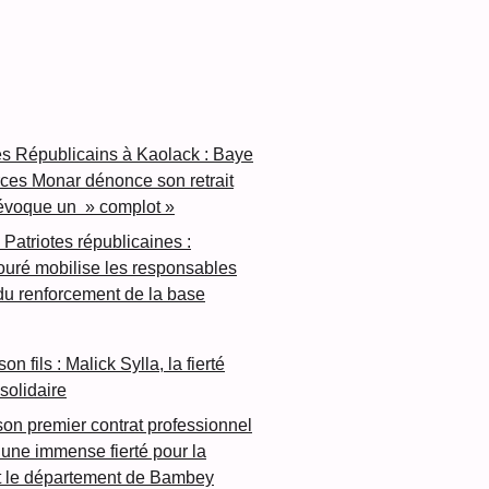
es Républicains à Kaolack : Baye
ces Monar dénonce son retrait
 évoque un » complot »
 Patriotes républicaines :
ré mobilise les responsables
 du renforcement de la base
n fils : Malick Sylla, la fierté
olidaire
son premier contrat professionnel
une immense fierté pour la
et le département de Bambey