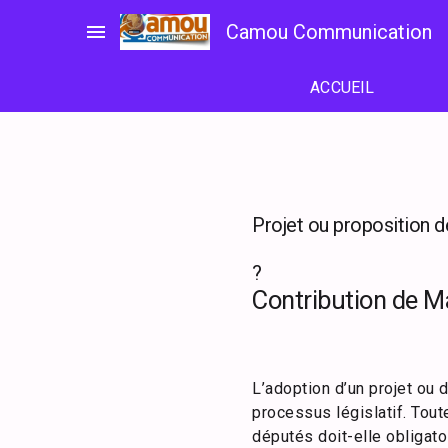
Passer
menu
Camou Communication
au
contenu
ACCUEIL
Projet ou proposition de
?
Contribution de 
L’adoption d’un projet ou 
processus législatif. Tout
députés doit-elle obligat