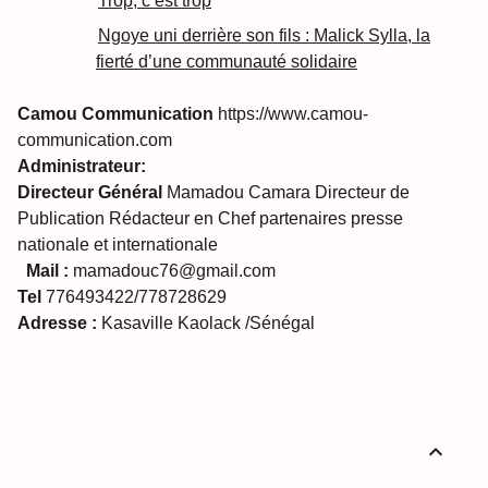
Trop, c’est trop
Ngoye uni derrière son fils : Malick Sylla, la
fierté d’une communauté solidaire
Camou Communication
https://www.camou-
communication.com
Administrateur:
Directeur Général
Mamadou Camara Directeur de
Publication Rédacteur en Chef partenaires presse
nationale et internationale
Mail :
mamadouc76@gmail.com
Tel
776493422/778728629
Adresse :
Kasaville Kaolack /Sénégal
expand_less