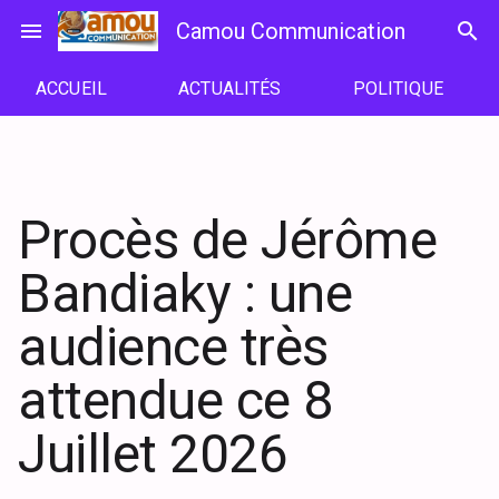
Passer
menu
Camou Communication
search
au
contenu
ACCUEIL
ACTUALITÉS
POLITIQUE
Procès de Jérôme
Bandiaky : une
audience très
attendue ce 8
Juillet 2026