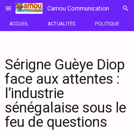
Passer
menu
Camou Communication
search
au
contenu
ACCUEIL
ACTUALITÉS
POLITIQUE
Sérigne Guèye Diop
face aux attentes :
l’industrie
sénégalaise sous le
feu de questions