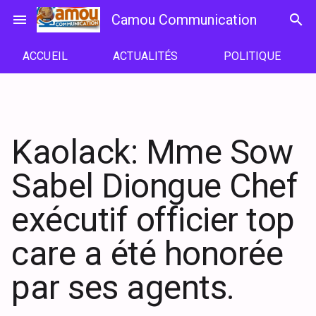
Passer
menu
Camou Communication
search
au
contenu
ACCUEIL
ACTUALITÉS
POLITIQUE
Kaolack: Mme Sow
Sabel Diongue Chef
exécutif officier top
care a été honorée
par ses agents.