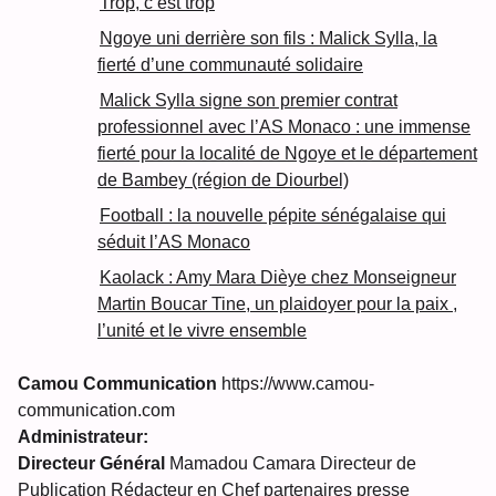
Trop, c’est trop
Ngoye uni derrière son fils : Malick Sylla, la
fierté d’une communauté solidaire
Malick Sylla signe son premier contrat
professionnel avec l’AS Monaco : une immense
fierté pour la localité de Ngoye et le département
de Bambey (région de Diourbel)
Football : la nouvelle pépite sénégalaise qui
séduit l’AS Monaco
Kaolack : Amy Mara Dièye chez Monseigneur
Martin Boucar Tine, un plaidoyer pour la paix ,
l’unité et le vivre ensemble
Camou Communication
https://www.camou-
communication.com
Administrateur:
Directeur Général
Mamadou Camara Directeur de
Publication Rédacteur en Chef partenaires presse