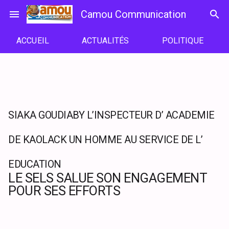
Passer
menu
Camou Communication
search
au
contenu
ACCUEIL
ACTUALITÉS
POLITIQUE
SIAKA GOUDIABY L’INSPECTEUR D’ ACADEMIE
DE KAOLACK UN HOMME AU SERVICE DE L’
EDUCATION
LE SELS SALUE SON ENGAGEMENT
POUR SES EFFORTS